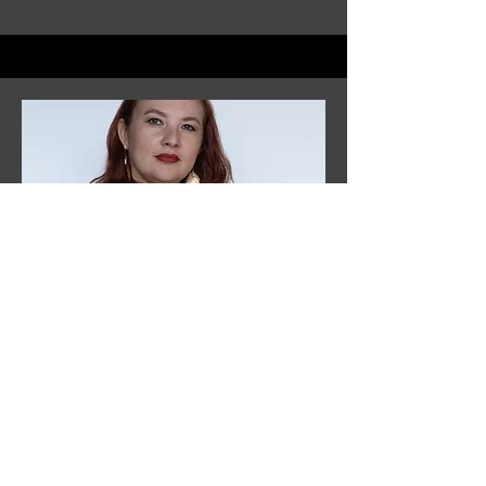
Ejecutiva De Ventas
Lic. Susana Muñoz
susana@brambilight.com
33 2222 1894